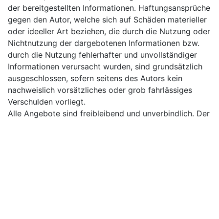
der bereitgestellten Informationen. Haftungsansprüche
gegen den Autor, welche sich auf Schäden materieller
oder ideeller Art beziehen, die durch die Nutzung oder
Nichtnutzung der dargebotenen Informationen bzw.
durch die Nutzung fehlerhafter und unvollständiger
Informationen verursacht wurden, sind grundsätzlich
ausgeschlossen, sofern seitens des Autors kein
nachweislich vorsätzliches oder grob fahrlässiges
Verschulden vorliegt.
Alle Angebote sind freibleibend und unverbindlich. Der
Autor behält es sich ausdrücklich vor, Teile der Seiten
oder das gesamte Angebot ohne gesonderte
Ankündigung zu verändern, zu ergänzen, zu löschen
oder die Veröffentlichung zeitweise oder endgültig
einzustellen.
2. Verweise und Links
Bei direkten oder indirekten Verweisen auf fremde
Webseiten ("Hyperlinks"), die außerhalb des