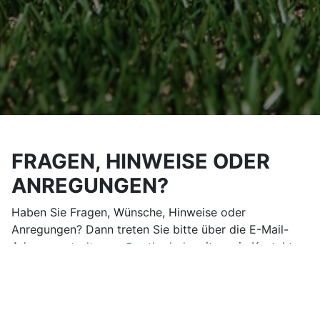
FRAGEN, HINWEISE ODER
ANREGUNGEN?
Haben Sie Fragen, Wünsche, Hinweise oder
Anregungen? Dann treten Sie bitte über die E-Mail-
Adresse
svtodtmoos@outlook.de
mit uns in Kontakt.
Vorheriger Beitrag: IMPRESSUM
Nächster Be
Zurück
Weiter